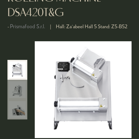
DSA420T&G
Prismafood S.r.l.
Hall:
Za'abeel Hall 5
Stand:
Z5-B52